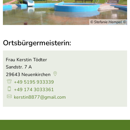
© Stefanie Hempel
Ortsbürgermeisterin:
Frau
Kerstin
Tödter
Frau Kerstin Tödter
Sandstr. 7 A
29643
Neuenkirchen
+49 5195 933339
+49 174 3033361
kerstin8877@gmail.com