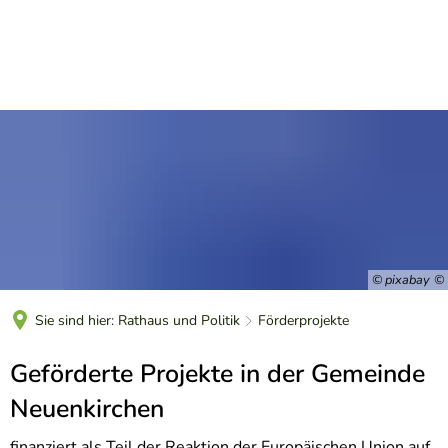
DE
© pixabay
Sie sind hier:
Rathaus und Politik
Förderprojekte
Förderprojekte
Geförderte Projekte in der Gemeinde
Neuenkirchen
finanziert als Teil der Reaktion der Europäischen Union auf