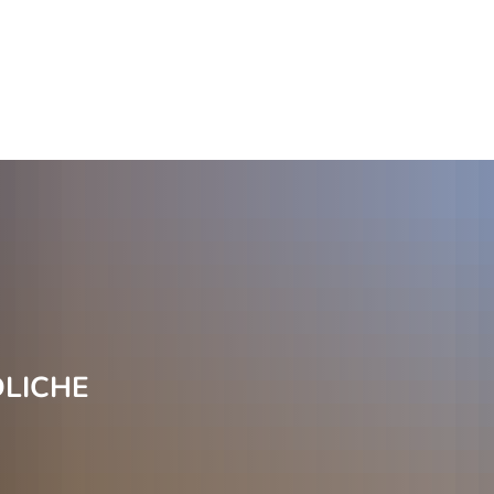
Startseite
+49 5195 940-0
Kontak
ürgerservice
Freizeit und Tourismus
Famili
DLICHE