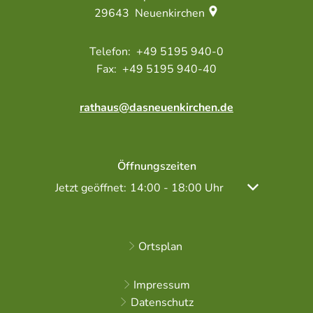
29643
Neuenkirchen
+49 5195 940-0
+49 5195 940-40
rathaus@dasneuenkirchen.de
Öffnungszeiten
Klicken, um weitere Öffnungs- oder Schließzeiten
Jetzt geöffnet:
Von 14:00 bis 18:00 Uhr
14:00
-
18:00
Uhr
Ortsplan
Impressum
Datenschutz