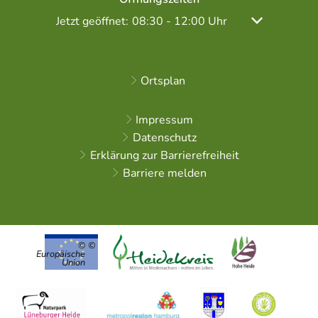
Klicken, um weitere Öffnungs- oder Schließzeiten
Jetzt geöffnet:
Von 08:30 bis 12:00 Uhr
08:30
-
12:00
Uhr
Ortsplan
Impressum
Datenschutz
Erklärung zur Barrierefreiheit
Barriere melden
©
Europäische
Union