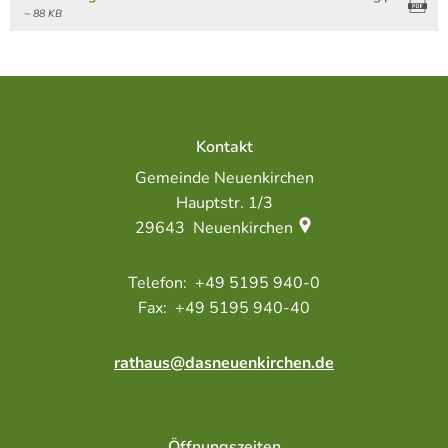
die
~ 88 KB
öffentliche
Sicherheit
und
Kontakt
Ordnung
Gemeinde Neuenkirchen
Hauptstr. 1/3
29643
Neuenkirchen
+49 5195 940-0
+49 5195 940-40
rathaus@dasneuenkirchen.de
Öffnungszeiten