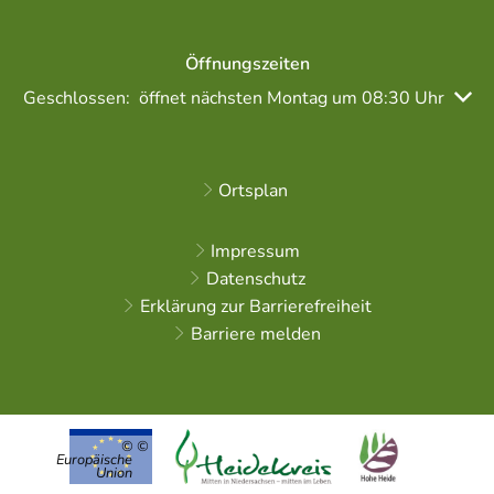
Öffnungszeiten
Klicken, um weitere Öffnungs- oder Schließzeiten auszubl
Geschlossen:
öffnet nächsten Montag um 08:30 Uhr
Ortsplan
Impressum
Datenschutz
Erklärung zur Barrierefreiheit
Barriere melden
©
Europäische
Union