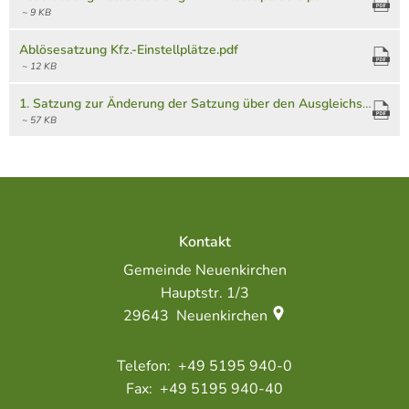
Einstellplätze
~ 9 KB
Ablösesatzung Kfz.-Einstellplätze.pdf
~ 12 KB
1. Satzung zur Änderung der Satzung über den Ausgleichsbetrag für nicht herzustellende Kraftfahrzeugeinstellplätze (Ablösesatzung).pdf
~ 57 KB
Kontakt
Gemeinde Neuenkirchen
Hauptstr. 1/3
29643
Neuenkirchen
+49 5195 940-0
+49 5195 940-40