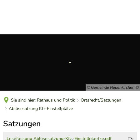
DE
© Gemeinde Neuenkirchen
Sie sind hier:
Rathaus und Politik
Ortsrecht/Satzungen
Ablösesatzung Kfz-Einstellplätze
Ablösesatzung
Satzungen
Kfz-
Lesefassung Ablösesatzung-Kfz.-Einstellplaetze.pdf