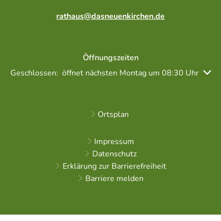
rathaus@dasneuenkirchen.de
Öffnungszeiten
Klicken, um weitere Öffnungs- oder Schließzeiten auszubl
Geschlossen:
öffnet nächsten Montag um 08:30 Uhr
Ortsplan
Impressum
Datenschutz
Erklärung zur Barrierefreiheit
Barriere melden