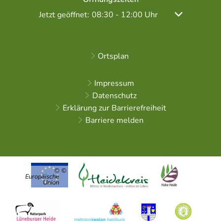
Klicken, um weitere Öffnungs- oder Schließzeiten
Jetzt geöffnet:
Von 08:30 bis 12:00 Uhr
08:30
-
12:00
Uhr
Ortsplan
Impressum
Datenschutz
Erklärung zur Barrierefreiheit
Barriere melden
©
Europäische
Union